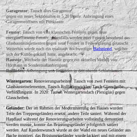
Garagentor:
Tausch altes Garagentor
gegen ein neues Sektionaltor in 5,20 Breite. Anbringung eines
Garagentoröffners mit Funktaster
Fenster:
Tausch von vier klassischen Fenstern gegen neue
energieeffiziente Fenster. Ebenfalls werden zwei Fenster bestehend aus
Glasbausteinelementen gegen neue Fenster in Festverglasung getauscht.
Weiterhin wurde noch ein qualitativ hochwertiger
Badspiegel
, welcher
sich der Kunde gekauft hatte, angebracht.
Haustür:
Wechseln der Haustür gegen ein aktuelles Modell von
Hörmann in Sondermaßanfertigung.
Rollläden:
Anbringung von Rollläden in den oberen Schlafräumen
Wintergarten:
Renovierungsarbeiten: Tausch von zwei Fenstern mit
Glasbausteinelementen, Tausch Rollladenwickler, Tasch Glasscheibe
Verbindungstür. In 2020: Tausch Wintergartendach (Plexiglas) gegen
Glasscheiben.
Geländer:
Der im Rahmen der Modernisierung des Hauses wurden
Teile des Treppengeländers ersetzt, andere Teile saniert. Während der
Handlauf während der Renovierungsarbeiten vollständig demontiert
werden musste, konnte das Brüstungsgeländer erfolgreich saniert
werden. Auf Kundenwunsch wurde an der Wand ein neues Geländer aus
Buche montiert, das Brüstungsgeländer wurde lackiert und mit einem